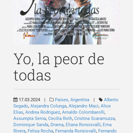
Publicações
Blog
Contato
Yo, la peor de
todas
17.03.2024
|
Países, Argentina
|
Alberto
Segado
,
Alejandra Colunga
,
Alejandro Maci
,
Alice
Elias
,
Andrea Rodriguez
,
Arnaldo Colombarolli
,
Pesquisar
Assumpta Serna
,
Cecilia Roth
,
Cristina Scaramuzza
,
por:
Dominique Sanda
,
Drama
,
Eliana Ronsisvalli
,
Ema
Rivera
,
Felisa Rocha
,
Fernanda Ronsisvalli
,
Fernando