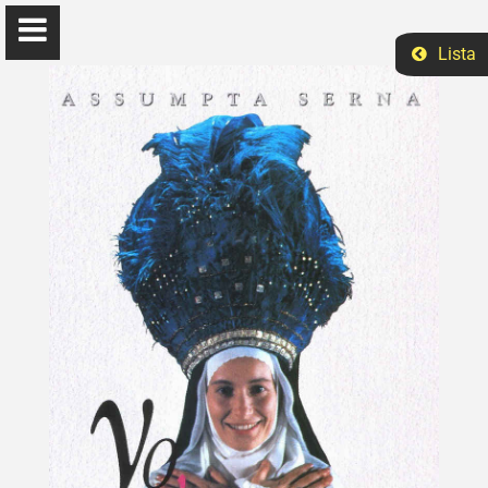
Lista
Elizabeth Ruano
Ph.D Ciências Sociais
Início
Ensino
Eventos
Pesquisa