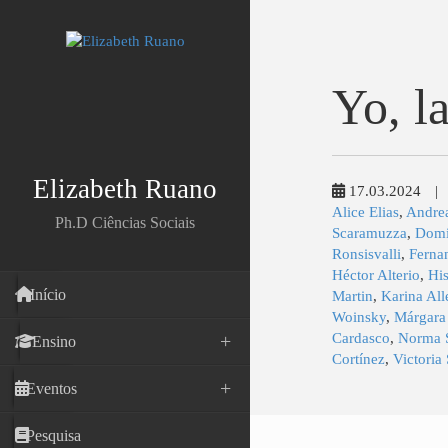
Yo, l
Elizabeth Ruano
17.03.2024
|
Alice Elias
,
Andre
Ph.D Ciências Sociais
Scaramuzza
,
Domi
Ronsisvalli
,
Ferna
Héctor Alterio
,
His
Início
Martin
,
Karina Al
Woinsky
,
Márgara
Cardasco
,
Norma 
Ensino
Cortínez
,
Victoria
Eventos
Pesquisa