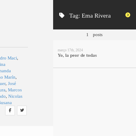
Tag:
Ema Rivera
1
posts
março 17th, 2024
Yo, la peor de todas
ndro Maci
,
tina
nanda
mo Marín
,
uer
,
José
ura
,
Marcos
ado
,
Nicolas
Susana