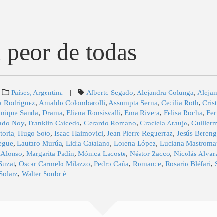
a peor de todas
Países, Argentina
|
Alberto Segado
,
Alejandra Colunga
,
Aleja
a Rodriguez
,
Arnaldo Colombarolli
,
Assumpta Serna
,
Cecilia Roth
,
Cris
nique Sanda
,
Drama
,
Eliana Ronsisvalli
,
Ema Rivera
,
Felisa Rocha
,
Fer
ndo Noy
,
Franklin Caicedo
,
Gerardo Romano
,
Graciela Araujo
,
Guiller
toria
,
Hugo Soto
,
Isaac Haimovici
,
Jean Pierre Reguerraz
,
Jesús Bereng
legue
,
Lautaro Murúa
,
Lidia Catalano
,
Lorena López
,
Luciana Mastroma
 Alonso
,
Margarita Padín
,
Mónica Lacoste
,
Néstor Zacco
,
Nicolás Alvar
Suzat
,
Oscar Carmelo Milazzo
,
Pedro Caña
,
Romance
,
Rosario Bléfari
,
 Solarz
,
Walter Soubrié