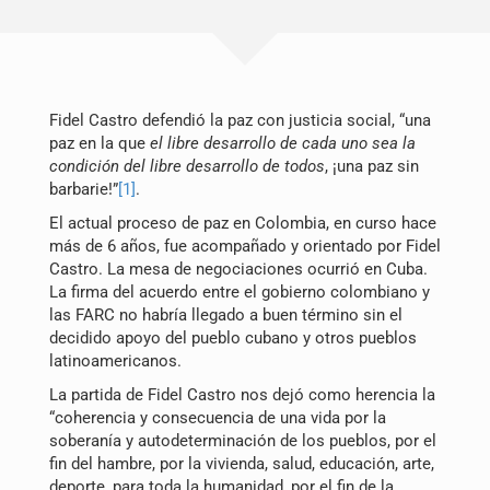
Publicações
Blog
Fidel Castro defendió la paz con justicia social, “una
Contato
paz en la que
el libre desarrollo de cada uno sea la
condición del libre desarrollo de todos
, ¡una paz sin
barbarie!”
[1]
.
El actual proceso de paz en Colombia, en curso hace
más de 6 años, fue acompañado y orientado por Fidel
Castro. La mesa de negociaciones ocurrió en Cuba.
La firma del acuerdo entre el gobierno colombiano y
las FARC no habría llegado a buen término sin el
decidido apoyo del pueblo cubano y otros pueblos
latinoamericanos.
La partida de Fidel Castro nos dejó como herencia la
Pesquisar
“coherencia y consecuencia de una vida por la
por:
soberanía y autodeterminación de los pueblos, por el
fin del hambre, por la vivienda, salud, educación, arte,
deporte, para toda la humanidad, por el fin de la