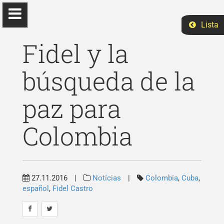
Lista
Fidel y la
búsqueda de la
Elizabeth Ruano
paz para
Ph.D Ciências Sociais
Colombia
Início
Ensino
27.11.2016
|
Notícias
|
Colombia
,
Cuba
,
español
,
Fidel Castro
Eventos
Pesquisa