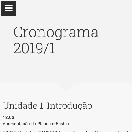
Cronograma
2019/1
Elizabeth Ruano
Ph.D Ciências Sociais
Início
Ensino
Unidade 1. Introdução
Eventos
13.03
Apresentação do Plano de Ensino.
Pesquisa