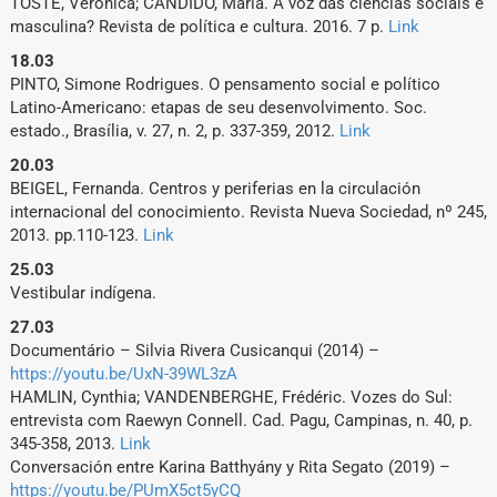
TOSTE, Verônica; CANDIDO, Maria. A voz das ciências sociais é
masculina? Revista de política e cultura. 2016. 7 p.
Link
Publicações
18.03
PINTO, Simone Rodrigues. O pensamento social e político
Blog
Latino-Americano: etapas de seu desenvolvimento. Soc.
estado., Brasília, v. 27, n. 2, p. 337-359, 2012.
Link
Contato
20.03
BEIGEL, Fernanda. Centros y periferias en la circulación
internacional del conocimiento. Revista Nueva Sociedad, nº 245,
2013. pp.110-123.
Link
25.03
Vestibular indígena.
27.03
Documentário – Silvia Rivera Cusicanqui (2014) –
https://youtu.be/UxN-39WL3zA
HAMLIN, Cynthia; VANDENBERGHE, Frédéric. Vozes do Sul:
entrevista com Raewyn Connell. Cad. Pagu, Campinas, n. 40, p.
Pesquisar
345-358, 2013.
Link
por:
Conversación entre Karina Batthyány y Rita Segato (2019) –
https://youtu.be/PUmX5ct5yCQ