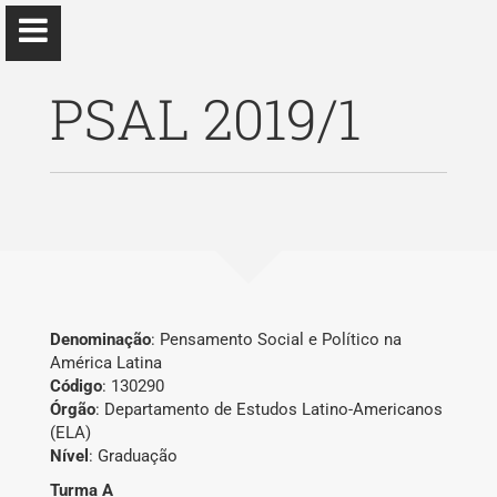
PSAL 2019/1
Elizabeth Ruano
Ph.D Ciências Sociais
Início
Denominação
: Pensamento Social e Político na
América Latina
Ensino
Código
: 130290
Órgão
: Departamento de Estudos Latino-Americanos
Eventos
(ELA)
Nível
: Graduação
Pesquisa
Turma A