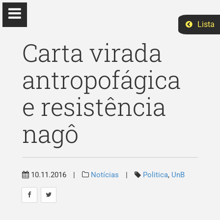
Lista
Carta virada
antropofágica
Elizabeth Ruano
e resistência
Ph.D Ciências Sociais
nagô
Início
Ensino
10.11.2016
|
Notícias
|
Politica
,
UnB
Eventos
Pesquisa