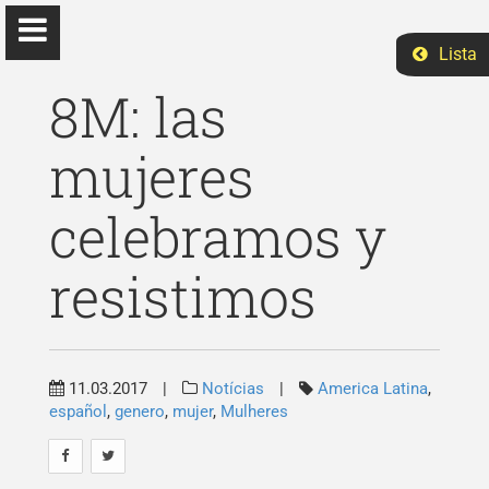
Lista
8M: las
mujeres
Elizabeth Ruano
celebramos y
Ph.D Ciências Sociais
resistimos
Início
Ensino
11.03.2017
|
Notícias
|
America Latina
,
español
,
genero
,
mujer
,
Mulheres
Eventos
Pesquisa