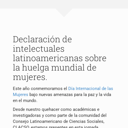
Publicações
Blog
Declaración de
Contato
intelectuales
latinoamericanas sobre
la huelga mundial de
mujeres.
Este año conmemoramos el
Día Internacional de las
Mujeres
bajo nuevas amenazas para la paz y la vida
en el mundo.
Pesquisar
Desde nuestro quehacer como académicas e
por:
investigadoras y como parte de la comunidad del
Consejo Latinoamericano de Ciencias Sociales,
CLACSO, estamos presentes en esta jornada