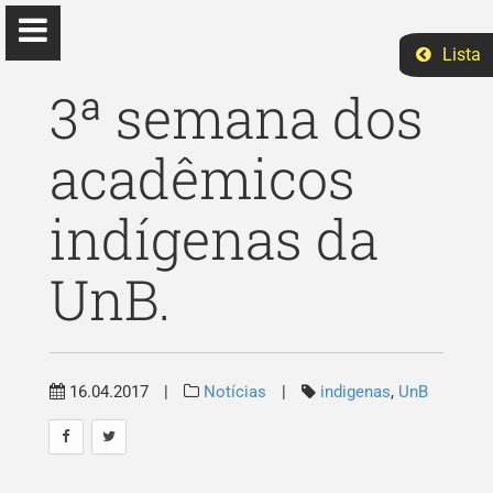
Lista
3ª semana dos
acadêmicos
Elizabeth Ruano
indígenas da
Ph.D Ciências Sociais
UnB.
Início
Ensino
16.04.2017
|
Notícias
|
indigenas
,
UnB
Eventos
Pesquisa