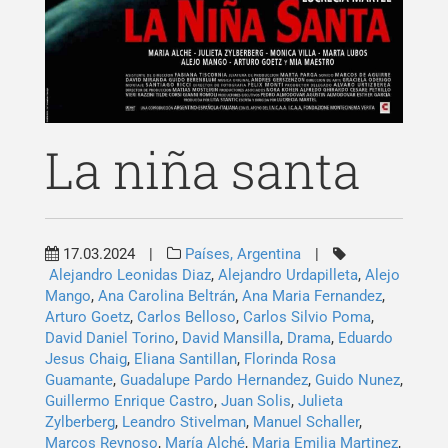
Publicações
Blog
Contato
La niña santa
17.03.2024
|
Países, Argentina
|
Alejandro Leonidas Diaz
,
Alejandro Urdapilleta
,
Alejo
Mango
,
Ana Carolina Beltrán
,
Ana Maria Fernandez
,
Arturo Goetz
,
Carlos Belloso
,
Carlos Silvio Poma
,
David Daniel Torino
,
David Mansilla
,
Drama
,
Eduardo
Jesus Chaig
,
Eliana Santillan
,
Florinda Rosa
Guamante
,
Guadalupe Pardo Hernandez
,
Guido Nunez
,
Pesquisar
Guillermo Enrique Castro
,
Juan Solis
,
Julieta
por:
Zylberberg
,
Leandro Stivelman
,
Manuel Schaller
,
Marcos Reynoso
,
María Alché
,
Maria Emilia Martinez
,