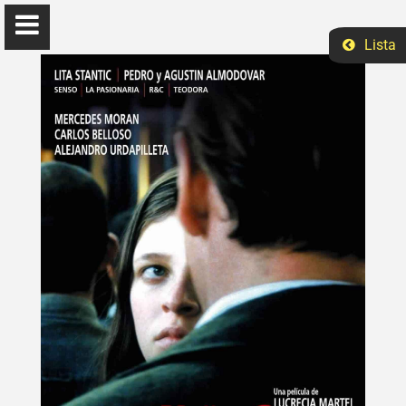
Lista
Elizabeth Ruano
Ph.D Ciências Sociais
Início
Ensino
Eventos
Pesquisa