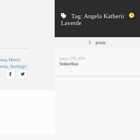
Tag:
Angela Katherine
Laverde
1
posts
março 17th, 2024
ama
,
Henry
Señoritas
erra
,
Santiago