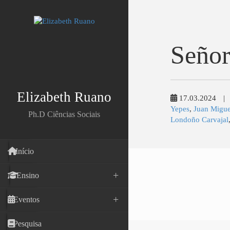
Señor
Elizabeth Ruano
17.03.2024
|
Yepes
,
Juan Migue
Ph.D Ciências Sociais
Londoño Carvajal
Início
Ensino
Eventos
Pesquisa