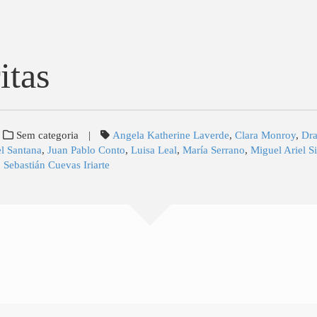
itas
Sem categoria
|
Angela Katherine Laverde
,
Clara Monroy
,
Dr
l Santana
,
Juan Pablo Conto
,
Luisa Leal
,
María Serrano
,
Miguel Ariel Si
,
Sebastián Cuevas Iriarte