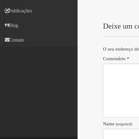
Publicações
Deixe um c
Blog
Contato
O seu endereço de
Comentário
*
Name
(required)