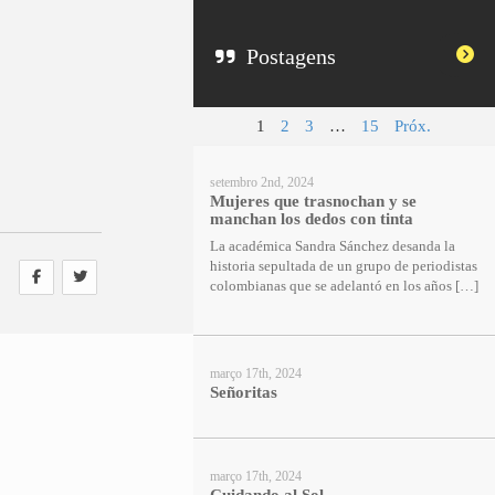
Postagens
1
2
3
…
15
Próx.
setembro 2nd, 2024
Mujeres que trasnochan y se
manchan los dedos con tinta
La académica Sandra Sánchez desanda la
historia sepultada de un grupo de periodistas
colombianas que se adelantó en los años […]
março 17th, 2024
Señoritas
março 17th, 2024