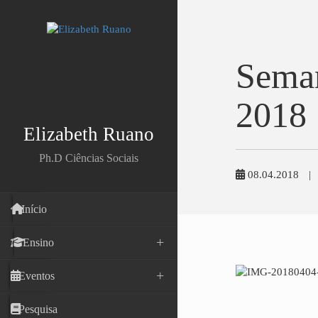
Seman
2018
Elizabeth Ruano
Ph.D Ciências Sociais
08.04.2018
|
Início
Ensino
Eventos
Pesquisa