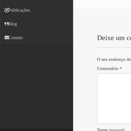
Publicações
Blog
Deixe um c
Contato
O seu endereço de
Comentário
*
Name
(required)