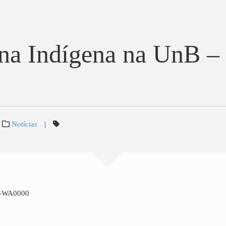
a Indígena na UnB –
Notícias
|