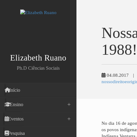
Nossa
1988!
Elizabeth Ruano
Ph.D Ciências Sociais
04.08.2017
|
nossodireitoeorigi
Início
Ensino
Eventos
No dia 16 de agost
os povos indígenas
Pesquisa
Indígena Ventarra