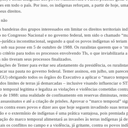
s em todo o país. Por isso, os indígenas reforçam, a partir de hoje, uma
eus direitos.
 bandeiras dos grupos interessados em limitar os direitos territoriais in
ão no Congresso Nacional e no governo federal, tem sido o chamado “m
o-jurídica inconstitucional, segundo a qual os povos indígenas só teriam 
m sob sua posse em 5 de outubro de 1988. Os ruralistas querem que o ‘m
o critério para todos os processos envolvendo TIs, o que inviabilizaria
a não tiveram seus processos finalizados.
ções de Temer para evitar seu afastamento da presidência, os ruralist
car sua pauta no governo federal. Temer assinou, em julho, um parece
GU) obrigando todos os órgãos do Executivo a aplicar o “marco tempor
dos limites de terras já demarcadas – inclusive visando influenciar o ST
o temporal legitima e legaliza as violações e violências cometidas contr
ro de 1988: uma realidade de confinamento em reservas diminutas, rem
 assassinatos e até a criação de prisões. Aprovar o “marco temporal” sign
s contra esses povos e dizer aos que hoje seguem invadindo suas terra
ão e o extermínio de indígenas é uma prática vantajosa, pois premiada 
vação do marco temporal alimentará as invasões às terras indígenas já d
is os conflitos no campo e a violência, já gritante, contra os povos ind