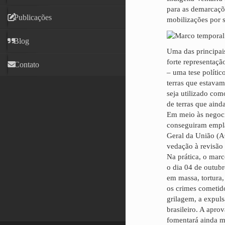
para as demarcaçõe
Publicações
mobilizações por s
Blog
Uma das principais
forte representaç
Contato
– uma tese polític
terras que estava
seja utilizado com
de terras que aind
Em meio às negocia
conseguiram empla
Geral da União (A
vedação à revisão 
Na prática, o marc
o dia 04 de outub
em massa, tortura,
os crimes cometido
grilagem, a expuls
brasileiro. A apro
fomentará ainda ma