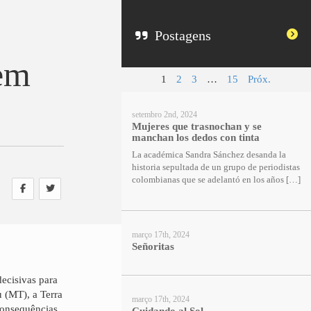
Postagens
 em
1
2
3
…
15
Próx.
!
setembro 2nd, 2024
Mujeres que trasnochan y se
manchan los dedos con tinta
La académica Sandra Sánchez desanda la
historia sepultada de un grupo de periodistas
colombianas que se adelantó en los años […]
março 17th, 2024
Señoritas
ecisivas para
u (MT), a Terra
março 17th, 2024
consequências