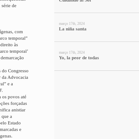
Cuidando al Sol
 série de
março 17th, 2024
La niña santa
dígenas, com
arco temporal”
direito às
arco temporal’
março 17th, 2024
Yo, la peor de todas
 a demarcação
as do Congresso
r da Advocacia
al” e a
F.
a os povos até
oções forçadas
ifica anistiar
s que a
pelo Estado
emarcadas e
ígenas.