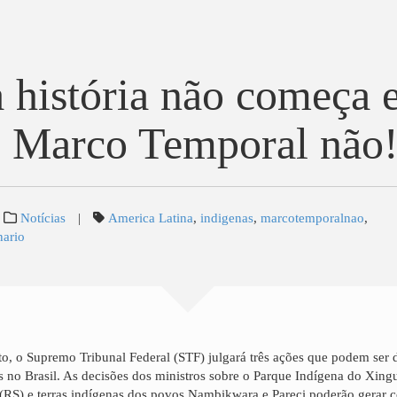
 história não começa
 Marco Temporal não
Notícias
|
America Latina
,
indigenas
,
marcotemporalnao
,
nario
o, o Supremo Tribunal Federal (STF) julgará três ações que podem ser d
 no Brasil. As decisões dos ministros sobre o Parque Indígena do Xing
 (RS) e terras indígenas dos povos Nambikwara e Pareci poderão gerar 