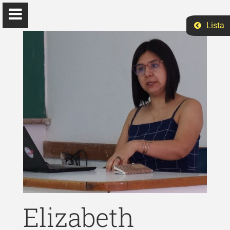
Lista
Elizabeth Ruano
Ph.D Ciências Sociais
Início
Ensino
Eventos
Elizabeth
Pesquisa