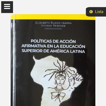
Lista
Elizabeth Ruano
Ph.D Ciências Sociais
Início
Ensino
Eventos
Pesquisa