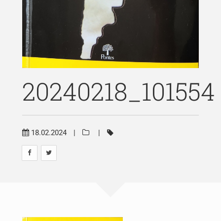
Publicações
Blog
Contato
20240218_101554
18.02.2024
|
|
Pesquisar
por: